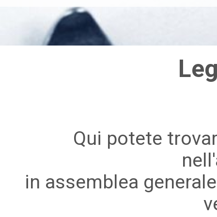
Leg
Qui potete trova
nel
in assemblea generale
v